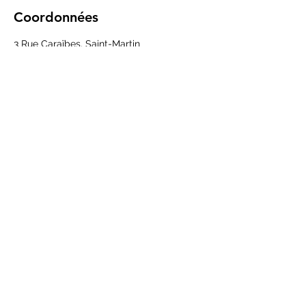
Coordonnées
3 Rue Caraïbes, Saint-Martin
info@dom-iles.com
+590690 744 446
Mentions Légales
-
Politique de Confidentialité
© 2022 par DOM & ILES. Créé avec Wix.com
OO WEB