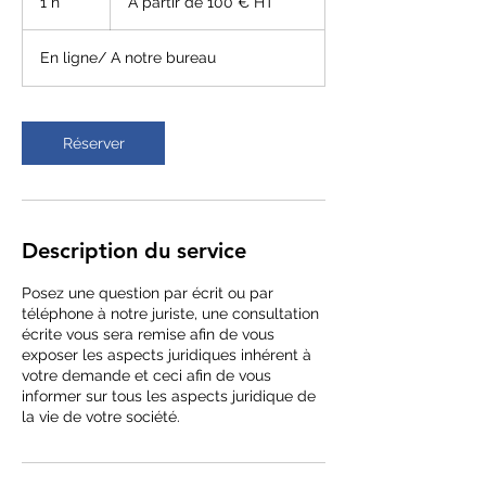
1 h
1
A partir de 100 € HT
de
100
€
HT
En ligne/ A notre bureau
Réserver
Description du service
Posez une question par écrit ou par
téléphone à notre juriste, une consultation
écrite vous sera remise afin de vous
exposer les aspects juridiques inhérent à
votre demande et ceci afin de vous
informer sur tous les aspects juridique de
la vie de votre société.