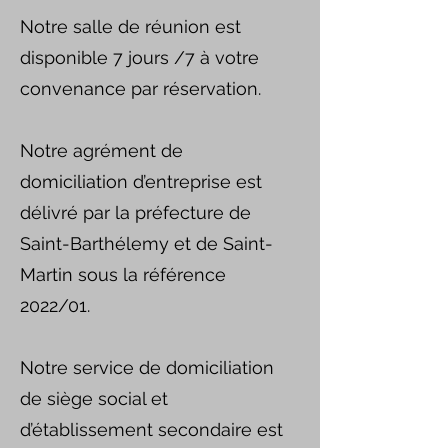
Notre salle de réunion est
disponible 7 jours /7 à votre
convenance par réservation.
Notre agrément de
domiciliation d’entreprise est
délivré par la préfecture de
Saint-Barthélemy et de Saint-
Martin sous la référence
2022/01.
Notre service de domiciliation
de siège social et
d’établissement secondaire est