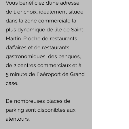
Vous bénéficiez d’une adresse
de 1 er choix, idéalement située
dans la zone commerciale la
plus dynamique de l’ile de Saint
Martin. Proche de restaurants
d’affaires et de restaurants
gastronomiques, des banques,
de 2 centres commerciaux et à
5 minute de l’ aéroport de Grand
case.
De nombreuses places de
parking sont disponibles aux
alentours.