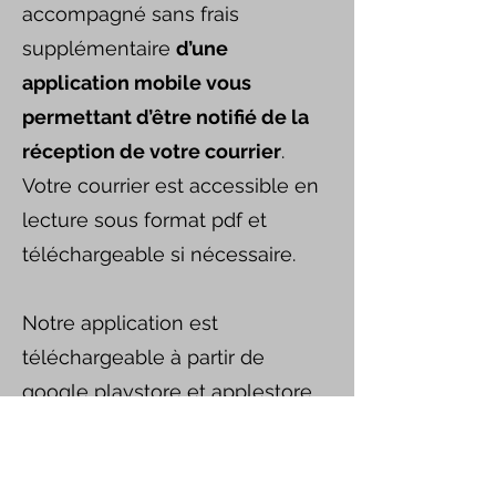
accompagné sans frais
supplémentaire
d’une
application mobile vous
permettant d’être notifié de la
réception de votre courrier
.
Votre courrier est accessible en
lecture sous format pdf et
téléchargeable si nécessaire.
Notre application est
téléchargeable à partir de
google playstore et applestore
directement sur votre
téléphone mobile.