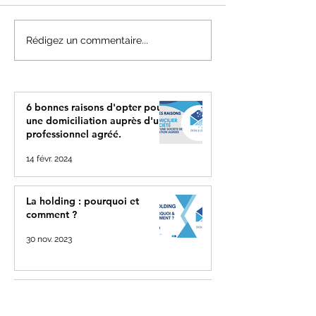
La holding : pourquoi et
Comment gérer
Rédigez un commentaire...
comment ?
l'évolution ou la
multiplicité de 
activités dans v
société ?
6 bonnes raisons d'opter pour
une domiciliation auprès d'un
professionnel agréé.
14 févr. 2024
La holding : pourquoi et
comment ?
30 nov. 2023
Comment gérer l'évolution ou
la multiplicité de vos activités